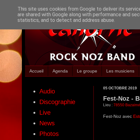
This site uses cookies from Google to deliver its servic
are shared with Google along with performance and secu
statistics, and to detect and address abuse.
Accueil
Agenda
Le groupe
Les musiciens
05 OCTOBRE 2019
Audio
Fest-Noz - B
Discographie
Lieu :
78550 Bazainvi
Live
Fest-Noz avec
Es
News
Photos