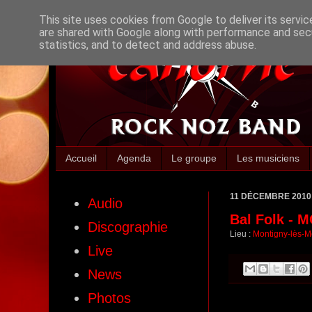
This site uses cookies from Google to deliver its servic
are shared with Google along with performance and secu
statistics, and to detect and address abuse.
Accueil
Agenda
Le groupe
Les musiciens
11 DÉCEMBRE 2010
Audio
Bal Folk - 
Discographie
Lieu :
Montigny-lès-M
Live
News
Photos