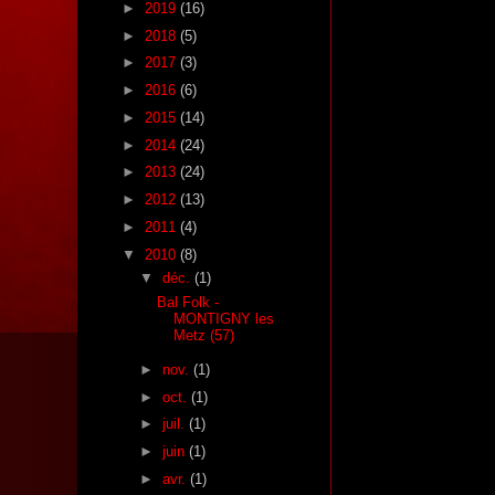
►
2019
(16)
►
2018
(5)
►
2017
(3)
►
2016
(6)
►
2015
(14)
►
2014
(24)
►
2013
(24)
►
2012
(13)
►
2011
(4)
▼
2010
(8)
▼
déc.
(1)
Bal Folk -
MONTIGNY les
Metz (57)
►
nov.
(1)
►
oct.
(1)
►
juil.
(1)
►
juin
(1)
►
avr.
(1)