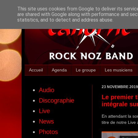
This site uses cookies from Google to deliver its servic
are shared with Google along with performance and secu
statistics, and to detect and address abuse.
Accueil
Agenda
Le groupe
Les musiciens
23 NOVEMBRE 2019
Audio
Le premier t
Discographie
intégrale s
Live
En attendant la sor
News
titre de notre Live
Photos