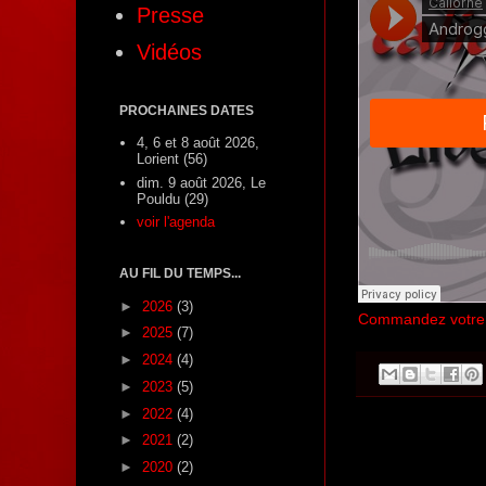
Presse
Vidéos
PROCHAINES DATES
4, 6 et 8 août 2026,
Lorient (56)
dim. 9 août 2026, Le
Pouldu (29)
voir l'agenda
AU FIL DU TEMPS...
►
2026
(3)
Commandez votre
►
2025
(7)
►
2024
(4)
►
2023
(5)
►
2022
(4)
►
2021
(2)
►
2020
(2)