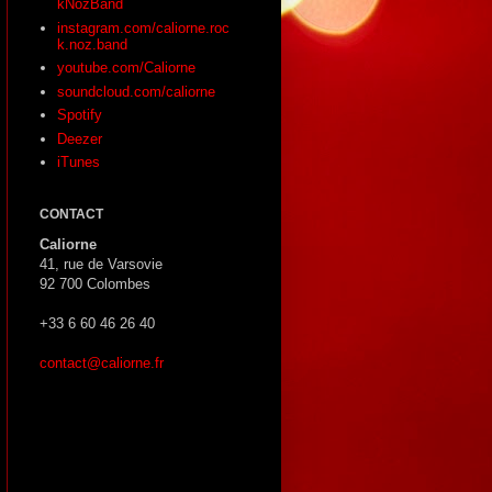
kNozBand
instagram.com/caliorne.roc
k.noz.band
youtube.com/Caliorne
soundcloud.com/caliorne
Spotify
Deezer
iTunes
CONTACT
Caliorne
41, rue de Varsovie
92 700 Colombes
+33 6 60 46 26 40
contact@caliorne.fr