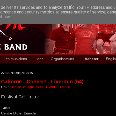
deliver its services and to analyze traffic. Your IP address and 
formance and security metrics to ensure quality of service, gen
abuse.
Les musiciens
Liens
Organisateurs...
Acheter
Engli
27 SEPTEMBRE 2015
Caliorne - Concert - Liverdun (54)
Lieu :
Allée de Bretagne, 54460 Liverdun, France
Festival Celt'in Lor
14h30
Centre Didier Bianchi