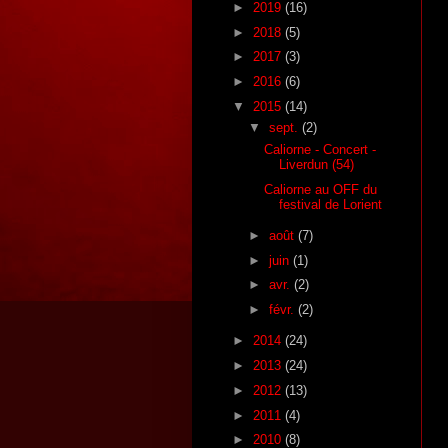
►
2019
(16)
►
2018
(5)
►
2017
(3)
►
2016
(6)
▼
2015
(14)
▼
sept.
(2)
Caliorne - Concert -
Liverdun (54)
Caliorne au OFF du
festival de Lorient
►
août
(7)
►
juin
(1)
►
avr.
(2)
►
févr.
(2)
►
2014
(24)
►
2013
(24)
►
2012
(13)
►
2011
(4)
►
2010
(8)