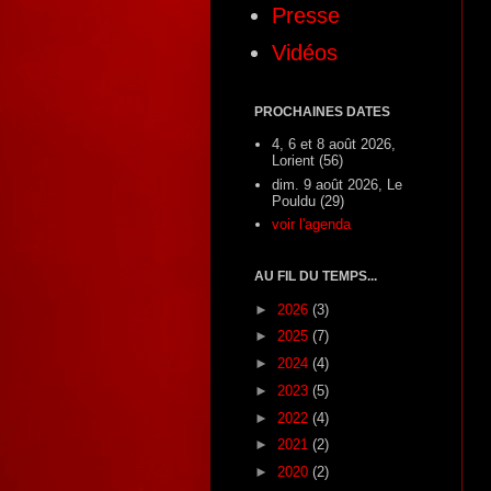
Presse
Vidéos
PROCHAINES DATES
4, 6 et 8 août 2026,
Lorient (56)
dim. 9 août 2026, Le
Pouldu (29)
voir l'agenda
AU FIL DU TEMPS...
►
2026
(3)
►
2025
(7)
►
2024
(4)
►
2023
(5)
►
2022
(4)
►
2021
(2)
►
2020
(2)