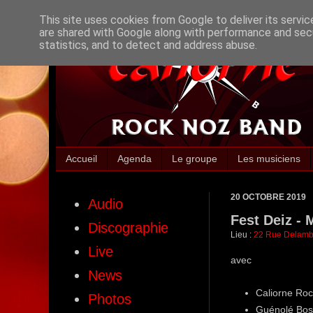
This site uses cookies from Google to deliver its servic
are shared with Google along with performance and secu
statistics, and to detect and address abuse.
Accueil
Agenda
Le groupe
Les musiciens
20 OCTOBRE 2019
Audio
Fest Deiz - 
Discographie
Lieu :
22 Rue Delambr
Live
avec
News
Caliorne Ro
Photos
Guénolé Bosc