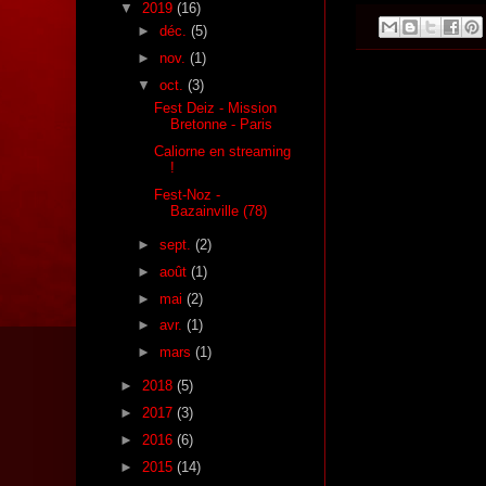
▼
2019
(16)
►
déc.
(5)
►
nov.
(1)
▼
oct.
(3)
Fest Deiz - Mission
Bretonne - Paris
Caliorne en streaming
!
Fest-Noz -
Bazainville (78)
►
sept.
(2)
►
août
(1)
►
mai
(2)
►
avr.
(1)
►
mars
(1)
►
2018
(5)
►
2017
(3)
►
2016
(6)
►
2015
(14)