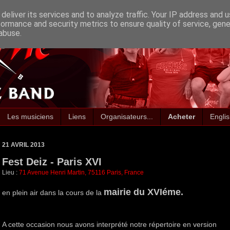
deliver its services and to analyze traffic. Your IP address and 
formance and security metrics to ensure quality of service, gen
abuse.
Les musiciens
Liens
Organisateurs...
Acheter
Engli
21 AVRIL 2013
Fest Deiz - Paris XVI
Lieu :
71 Avenue Henri Martin, 75116 Paris, France
mairie du XVIéme.
en plein air dans la cours de la
A cette occasion nous avons interprété notre répertoire en version