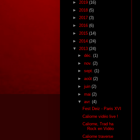
►
2019
(16)
►
2018
(5)
►
2017
(3)
►
2016
(6)
►
2015
(14)
►
2014
(24)
▼
2013
(24)
►
déc.
(1)
►
nov.
(2)
►
sept.
(1)
►
août
(2)
►
juin
(2)
►
mai
(2)
▼
avr.
(4)
Fest Deiz - Paris XVI
Caliorne vidéo live !
Caliorne, Trad ha
Rock en Vidéo
Caliorne traverse