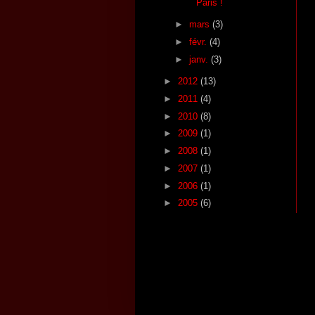
Paris !
►
mars
(3)
►
févr.
(4)
►
janv.
(3)
►
2012
(13)
►
2011
(4)
►
2010
(8)
►
2009
(1)
►
2008
(1)
►
2007
(1)
►
2006
(1)
►
2005
(6)