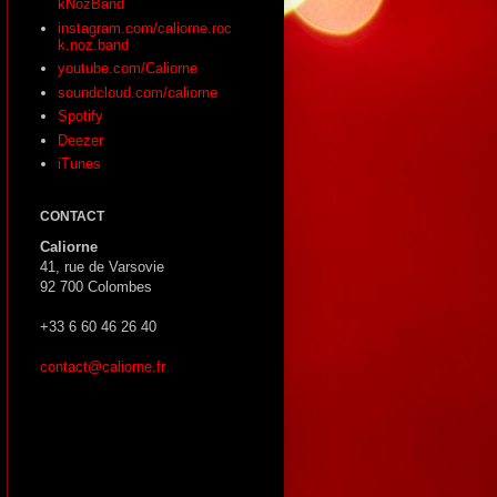
kNozBand
instagram.com/caliorne.roc
k.noz.band
youtube.com/Caliorne
soundcloud.com/caliorne
Spotify
Deezer
iTunes
CONTACT
Caliorne
41, rue de Varsovie
92 700 Colombes
+33 6 60 46 26 40
contact@caliorne.fr