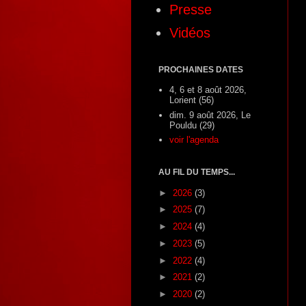
Presse
Vidéos
PROCHAINES DATES
4, 6 et 8 août 2026,
Lorient (56)
dim. 9 août 2026, Le
Pouldu (29)
voir l'agenda
AU FIL DU TEMPS...
►
2026
(3)
►
2025
(7)
►
2024
(4)
►
2023
(5)
►
2022
(4)
►
2021
(2)
►
2020
(2)