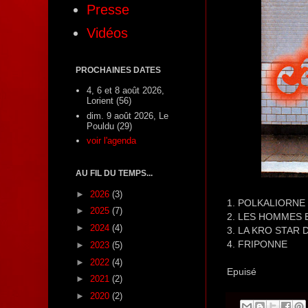
Presse
Vidéos
PROCHAINES DATES
4, 6 et 8 août 2026,
Lorient (56)
dim. 9 août 2026, Le
Pouldu (29)
voir l'agenda
AU FIL DU TEMPS...
►
2026
(3)
1. POLKALIORNE
►
2025
(7)
2. LES HOMMES
►
2024
(4)
3. LA KRO STAR 
4. FRIPONNE
►
2023
(5)
►
2022
(4)
Epuisé
►
2021
(2)
►
2020
(2)