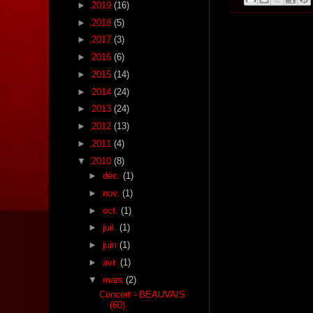
►
2019
(16)
►
2018
(5)
►
2017
(3)
►
2016
(6)
►
2015
(14)
►
2014
(24)
►
2013
(24)
►
2012
(13)
►
2011
(4)
▼
2010
(8)
►
déc.
(1)
►
nov.
(1)
►
oct.
(1)
►
juil.
(1)
►
juin
(1)
►
avr.
(1)
▼
mars
(2)
Concert - BEAUVAIS
(60)