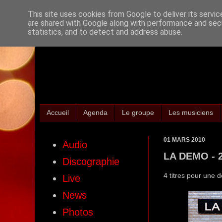
This site uses cookies from Google to deliver its servic
are shared with Google along with performance and secu
statistics, and to detect and address abuse.
Accueil
Agenda
Le groupe
Les musiciens
01 MARS 2010
Audio
LA DEMO - 
Discographie
4 titres pour une 
Live
News
Photos